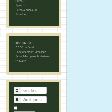
Bureau
Agenda
Parents bricoleurs
Actualité
Liens divers
DDEC du Gard
Enseignement Catholique
Association parents d'élèves
La Mairie
Identifiant
Mot de passe
Se souvenir de moi