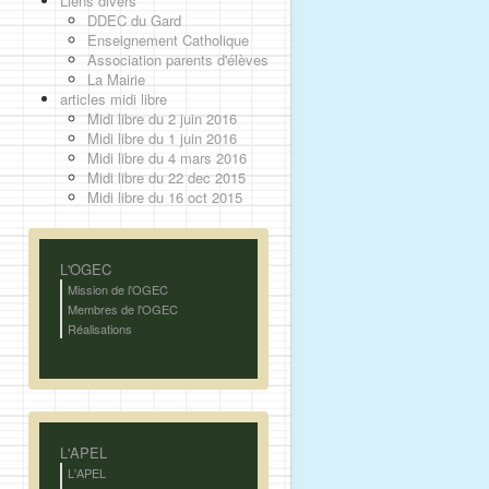
Liens divers
DDEC du Gard
Enseignement Catholique
Association parents d'élèves
La Mairie
articles midi libre
Midi libre du 2 juin 2016
Midi libre du 1 juin 2016
Midi libre du 4 mars 2016
Midi libre du 22 dec 2015
Midi libre du 16 oct 2015
L'OGEC
Mission de l'OGEC
Membres de l'OGEC
Réalisations
L'APEL
L'APEL