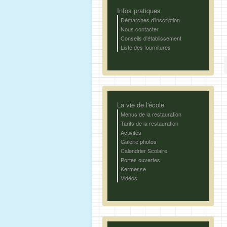
Infos pratiques
Démarches d'inscription
Nous contacter
Conseils d'établissement
Liste des fournitures
La vie de l'école
Menus de la restauration
Tarifs de la restauration
Activités
Galerie photos
Calendrier Scolaire
Portes ouvertes
Kermesse
Vidéos