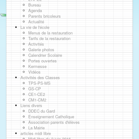
Bureau
Agenda
Parents bricoleurs
Actualité
La vie de l'école
Menus de la restauration
Tarifs de la restauration
Activités
Galerie photos
Calendrier Scolaire
Portes ouvertes
Kermesse
Vidéos
Activités des Classes
TPS-PS-MS
GS-CP
CE1-CE2
CM1-CM2
Liens divers
DDEC du Gard
Enseignement Catholique
Association parents d'élèves
La Mairie
articles midi libre
Midi libre du 2 juin 2016