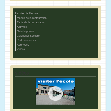
La vie de l'école
Menus de la restauration
Tarifs de la restauration
Activités
Galerie photos
Calendrier Scolaire
Portes ouvertes
Kermesse
Vidéos
vidéos