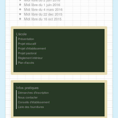
Midi libre du 1 juin 2016
Midi libre du 4 mars 2016
Midi libre du 22 dec 2015
Midi libre du 16 oct 2015
L'école
Présentation
Projet éducatif
Projet d'établissement
Projet pastoral
Règlement intérieur
Plan d'accès
Infos pratiques
Démarches d'inscription
Nous contacter
Conseils d'établissement
Liste des fournitures