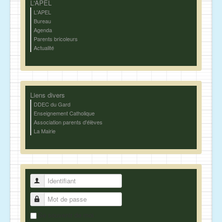
L'APEL
L'APEL
Bureau
Agenda
Parents bricoleurs
Actualité
Liens divers
DDEC du Gard
Enseignement Catholique
Association parents d'élèves
La Mairie
Identifiant
Mot de passe
Se souvenir de moi