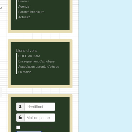
Bureau
Agenda
ie
Parents bricoleurs
Actualité
Liens divers
DDEC du Gard
Enseignement Catholique
Association parents d'élèves
La Mairie
Identifiant
Mot de passe
Se souvenir de moi