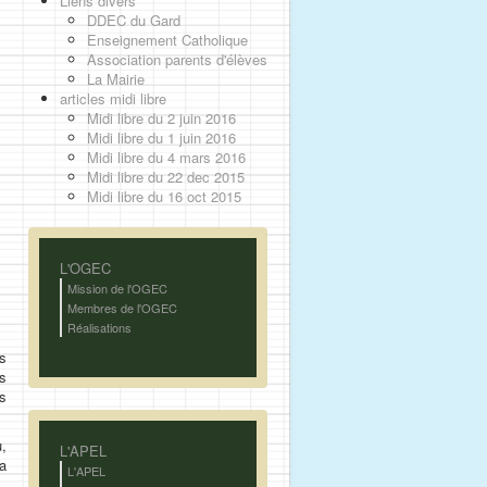
Liens divers
DDEC du Gard
Enseignement Catholique
Association parents d'élèves
La Mairie
articles midi libre
Midi libre du 2 juin 2016
Midi libre du 1 juin 2016
Midi libre du 4 mars 2016
Midi libre du 22 dec 2015
Midi libre du 16 oct 2015
L'OGEC
Mission de l'OGEC
Membres de l'OGEC
Réalisations
s
s
s
,
L'APEL
a
L'APEL