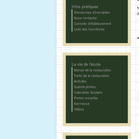
Infos pratiques
N
Démarches d'inscription
d
Nous contacter
Conseils d'établissement
Liste des fournitures
*
La vie de l'école
Menus de la restauration
Tarifs de la restauration
Activités
Galerie photos
Calendrier Scolaire
Portes ouvertes
Kermesse
Vidéos