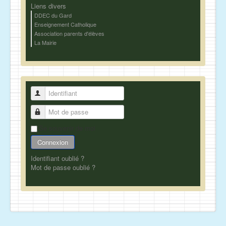
Liens divers
DDEC du Gard
Enseignement Catholique
Association parents d'élèves
La Mairie
Identifiant
Mot de passe
Se souvenir de moi
Connexion
Identifiant oublié ?
Mot de passe oublié ?