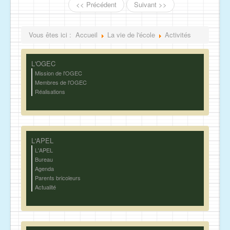
<< Précédent
Suivant >>
Vous êtes ici :
Accueil
La vie de l'école
Activités
L'OGEC
Mission de l'OGEC
Membres de l'OGEC
Réalisations
L'APEL
L'APEL
Bureau
Agenda
Parents bricoleurs
Actualité