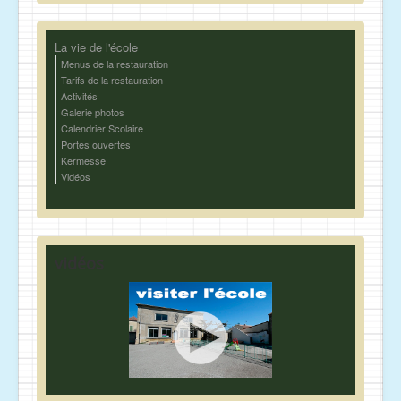
La vie de l'école
Menus de la restauration
Tarifs de la restauration
Activités
Galerie photos
Calendrier Scolaire
Portes ouvertes
Kermesse
Vidéos
vidéos