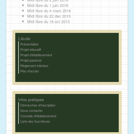
Midi libre du 1 juin 2016
Midi libre du 4 mars 2016
Midi libre du 22 dec 2015
Midi libre du 16 oct 2015
L'école
Présentation
Projet éducatif
Projet d'établissement
Projet pastoral
Règlement intérieur
Plan d'accès
Infos pratiques
Démarches d'inscription
Nous contacter
Conseils d'établissement
Liste des fournitures