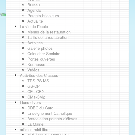
Bureau
Agenda
Parents bricoleurs
Actualité
La vie de l'école
Menus de la restauration
Tarifs de la restauration
Activités
Galerie photos
Calendrier Scolaire
Portes ouvertes
Kermesse
Vidéos
Activités des Classes
TPS-PS-MS
GS-CP
CE1-CE2
CM1-CM2
Liens divers
DDEC du Gard
Enseignement Catholique
Association parents d'élèves
La Mairie
articles midi libre
Midi libre du 2 juin 2016